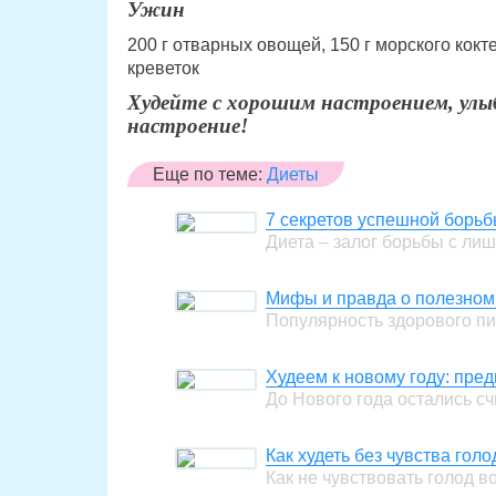
Ужин
200 г отварных овощей, 150 г морского кокт
креветок
Худейте с хорошим настроением, ул
настроение!
Еще по теме:
Диеты
7 секретов успешной борь
Диета – залог борьбы с ли
Мифы и правда о полезном
Популярность здорового п
Худеем к новому году: пре
До Нового года остались с
Как худеть без чувства голо
Как не чувствовать голод 