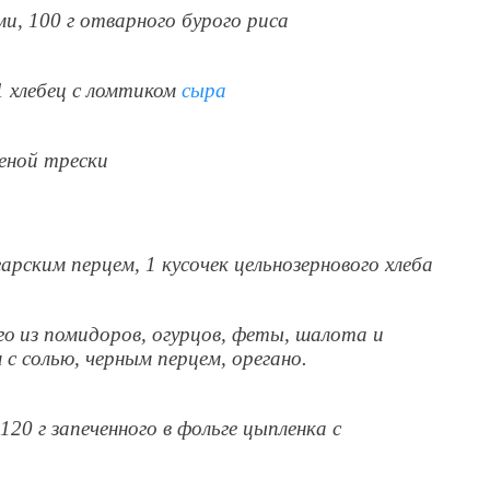
ми, 100 г отварного бурого риса
 1 хлебец с ломтиком
сыра
реной трески
гарским перцем, 1 кусочек цельнозернового хлеба
го
из помидоров, огурцов, феты, шалота и
 с солью, черным перцем, орегано.
 120 г запеченного в фольге цыпленка с