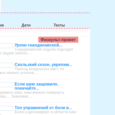
ия
Дети
Тесты
Физкульт-привет
Уроки скандинавской...
Скандинавская ходьба подходит
я людей любого…
Скользкий сезон, укрепим...
Приход воздушных масс из
мых южных уголков…
Если шею защемило,
покачайте...
щемило шею, невозможно повернуть
лову… Знакомая…
Топ упражнений от боли в...
Боли и дискомфорт в области шеи