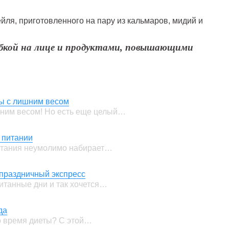
ейля, приготовленного на пару из кальмаров, мидий и
ыбкой на лице и продуктами, повышающими
бы с лишним весом
шним весом! Но есть еще целый…
 питании
итания неумолимо набирает…
дпраздничный экспресс
читанные дни и так хочется…
да
во время диеты? С этой…