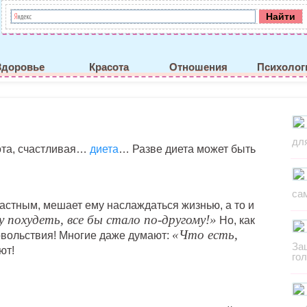
Здоровье
Красота
Отношения
Психолог
дл
ота, счастливая…
диета
… Разве диета может быть
са
астным, мешает ему наслаждаться жизнью, а то и
у похудеть, все бы стало по-другому!»
Но, как
«Что есть,
овольствия! Многие даже думают:
За
ют!
го