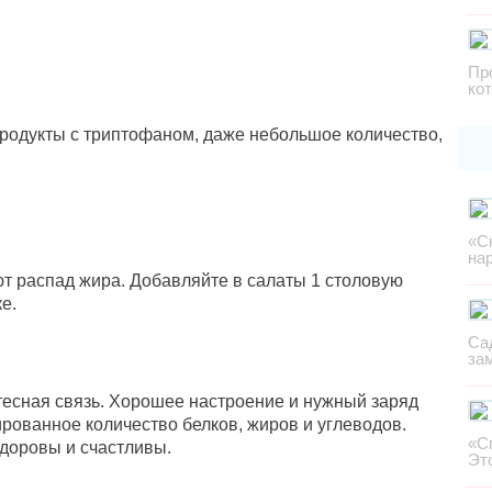
Пр
ко
Продукты с триптофаном, даже небольшое количество,
«С
на
ют распад жира. Добавляйте в салаты 1 столовую
е.
Са
за
есная связь. Хорошее настроение и нужный заряд
рованное количество белков, жиров и углеводов.
«С
здоровы и счастливы.
Эт
!