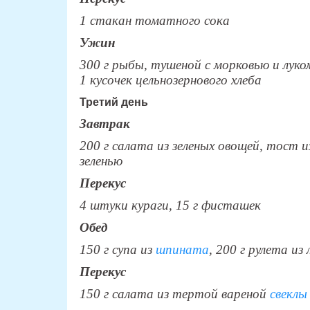
1 стакан томатного сока
Ужин
300 г рыбы, тушеной с морковью и луко
1 кусочек цельнозернового хлеба
Третий день
Завтрак
200 г салата из зеленых овощей, тост 
зеленью
Перекус
4 штуки кураги, 15 г фисташек
Обед
150 г супа из
шпината
, 200 г рулета и
Перекус
150 г салата из тертой вареной
свеклы