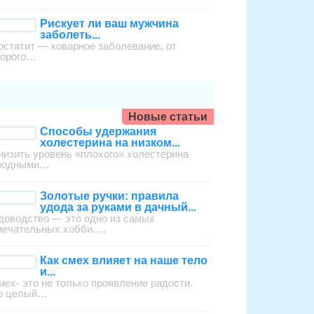
Рискует ли ваш мужчина
заболеть...
остатит — коварное заболевание, от
торого…
Новые статьи
Способы удержания
холестерина на низком...
низить уровень «плохого» холестерина
родными…
Золотые ручки: правила
удода за руками в дачный...
доводство — это одно из самых
мечательных хобби….
Как смех влияет на наше тело
и...
мех- это не только проявление радости.
о целый…