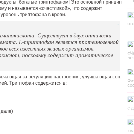
— 
Продукты, богатые триптофаном! Это основной принцип
му и называется «счастливой», что содержит
 уровень триптофана в крови.
от
минокислота. Существует в двух оптически
ацемата. L-триптофан является протеиногенной
ков всех известных живых организмов.
«Ч
окислот, поскольку содержит ароматическое
ле
ечающая за регуляцию настроения, улучшающая сон,
Фи
ией. Триптофан содержится в:
со
с 
ндале)
хв