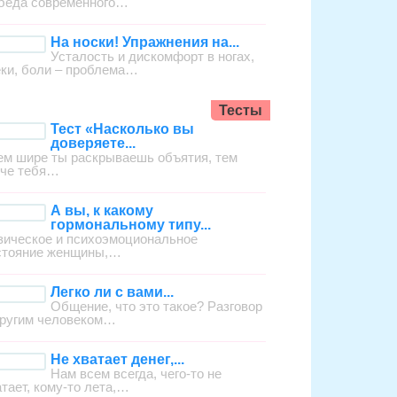
беда современного…
На носки! Упражнения на...
Усталость и дискомфорт в ногах,
еки, боли – проблема…
Тесты
Тест «Насколько вы
доверяете...
ем шире ты раскрываешь объятия, тем
гче тебя…
А вы, к какому
гормональному типу...
зическое и психоэмоциональное
стояние женщины,…
Легко ли с вами...
Общение, что это такое? Разговор
другим человеком…
Не хватает денег,...
Нам всем всегда, чего-то не
атает, кому-то лета,…