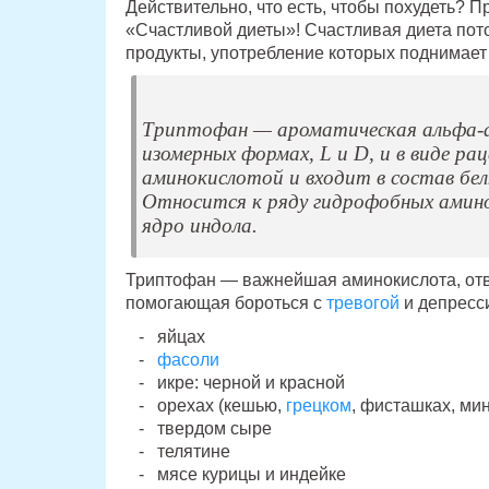
Действительно, что есть, чтобы похудеть? 
«Счастливой диеты»! Счастливая диета пото
продукты, употребление которых поднимает
Триптофан — ароматическая альфа-а
изомерных формах, L и D, и в виде р
аминокислотой и входит в состав бел
Относится к ряду гидрофобных амин
ядро индола.
Триптофан — важнейшая аминокислота, отв
помогающая бороться с
тревогой
и депресс
яйцах
фасоли
икре: черной и красной
орехах (кешью,
грецком
, фисташках, ми
твердом сыре
телятине
мясе курицы и индейке