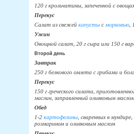
120 г крольчатины, запеченной с овоща
Перекус
Салат из свежей
капусты
с
морковью
,
Ужин
Овощной салат, 20 г сыра или 150 г ва
Второй день
Завтрак
250 г белкового омлета с грибами и бол
Перекус
150 г греческого салата, приготовленно
маслин, заправленный оливковым маслом
Обед
1-2
картофелины
, сваренных в мундире,
розмарином и оливковым маслом
Перекус