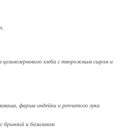
м,
из цельнозернового хлеба с творожным сыром и
з лаваша, фарша индейки и репчатого лука
с брынзой и базиликом