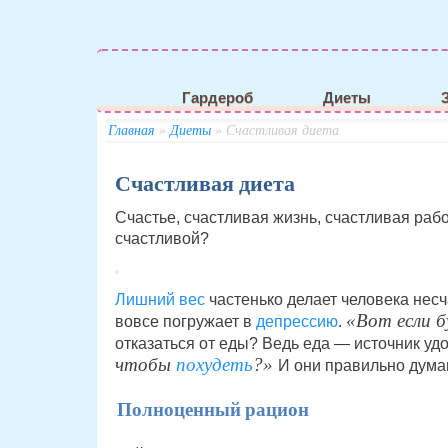
Гардероб
Диеты
Главная
»
Диеты
» Счастливая диета
Счастливая диета
Счастье, счастливая жизнь, счастливая раб
счастливой?
Лишний вес
частенько делает человека несч
«Вот если б
вовсе погружает в
депрессию
.
отказаться от еды? Ведь еда — источник уд
чтобы
похудеть
?»
И они правильно дума
Полноценный рацион