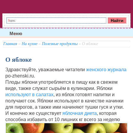
Меню
Главная
»
На кухне
»
Полезные продукты
» О яблоке
О яблоке
Здравствуйте, уважаемые читатели
женского журнала
po-zhenski.ru.
Плоды яблони употребляется в пищу как в свежем
виде, также служат сырьём в кулинарии.
Яблоки
используют в салатах
, из яблок готовят напитки и
получают сок. Яблоки используют в качестве начинки
для пирогов, а также ими начиняют тушки гуся и утки.
И конечно же существует
яблочная диета
, которая
способна избавить от 10 лишних кг всего за неделю