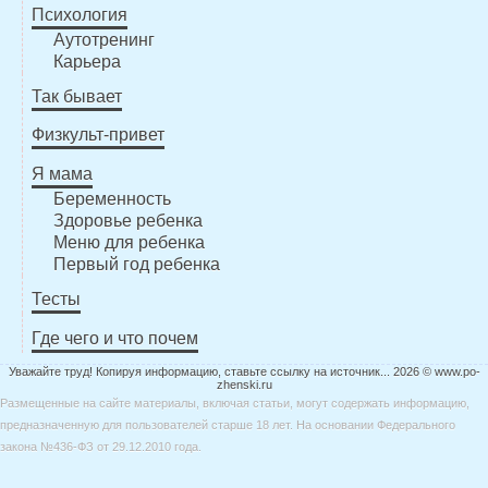
Психология
Аутотренинг
Карьера
Так бывает
Физкульт-привет
Я мама
Беременность
Здоровье ребенка
Меню для ребенка
Первый год ребенка
Тесты
Где чего и что почем
Уважайте труд! Копируя информацию, ставьте ссылку на источник... 2026 © www.po-
zhenski.ru
Размещенные на сайте материалы, включая статьи, могут содержать информацию,
предназначенную для пользователей старше 18 лет. На основании Федерального
закона №436-ФЗ от 29.12.2010 года.