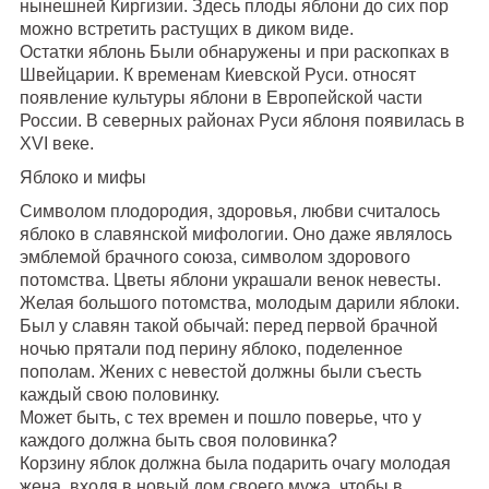
нынешней Киргизии. Здесь плоды яблони до сих пор
можно встретить растущих в диком виде.
Остатки яблонь Были обнаружены и при раскопках в
Швейцарии. К временам Киевской Руси. относят
появление культуры яблони в Европейской части
России. В северных районах Руси яблоня появилась в
XVI веке.
Яблоко и мифы
Символом плодородия, здоровья, любви считалось
яблоко в славянской мифологии. Оно даже являлось
эмблемой брачного союза, символом здорового
потомства. Цветы яблони украшали венок невесты.
Желая большого потомства, молодым дарили яблоки.
Был у славян такой обычай: перед первой брачной
ночью прятали под перину яблоко, поделенное
пополам. Жених с невестой должны были съесть
каждый свою половинку.
Может быть, с тех времен и пошло поверье, что у
каждого должна быть своя половинка?
Корзину яблок должна была подарить очагу молодая
жена, входя в новый дом своего мужа, чтобы в