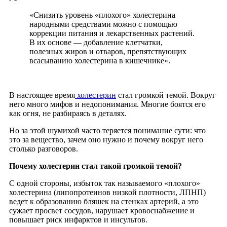
«Снизить уровень «плохого» холестерина
народными средствами можно с помощью
коррекции питания и лекарственных растений.
В их основе — добавление клетчатки,
полезных жиров и отваров, препятствующих
всасыванию холестерина в кишечнике».
В настоящее время
холестерин
стал громкой темой. Вокруг
него много мифов и недопонимания. Многие боятся его
как огня, не разбираясь в деталях.
Но за этой шумихой часто теряется понимание сути: что
это за вещество, зачем оно нужно и почему вокруг него
столько разговоров.
Почему холестерин стал такой громкой темой?
С одной стороны, избыток так называемого «плохого»
холестерина (липопротеинов низкой плотности, ЛПНП)
ведет к образованию бляшек на стенках артерий, а это
сужает просвет сосудов, нарушает кровоснабжение и
повышает риск инфарктов и инсультов.