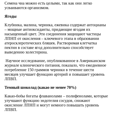
Семена чиа можно есть целыми, так как они легко
усваиваются организмом.
Ягоды
Клубника, малина, черника, ежевика содержат антоцианы
– мощные антиоксиданты, придающие ягодам их
насыщенный цвет. Эти соединения защищают частицы
ЛПНП от окисления – ключевого этапа в образовании
атеросклеротических бляшек. Растворимая клетчатка
пектин в составе ягод дополнительно способствует
выведению холестерина.
Научное исследование, опубликованное в Американском
журнале клинического питания, показало, что ежедневное
потребление 150 граммов черники в течение шести
месяцев улучшает функцию артерий и повышает уровень
ЛПВП.
Темный шоколад (какао не менее 70%)
Какао-бобы богаты флаванолами – полифенолами, которые
улучшают функцию эндотелия сосудов, снижают
окисление ЛПНП и могут немного повышать уровень
ЛПВП.