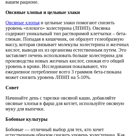
вашем рационе.
Овсяные хлопья и цельные злаки
Овсяные хлопья
и цельные злаки помогают снизить
уровень «плохого» холестерина (ЛПНП). Овсянка
содержит уникальный тип растворимой клетчатки – бета-
глюкан. Попадая в кишечник, он образует гелеобразную
массу, которая связывает молекулы холестерина и желчных
кислот, выводя их из организма естественным путем. Это
заставляет печень использовать больше холестерина для
производства новых желчных кислот, снижая его общий
уровень в крови. Исследования показывают, что
ежедневное потребление всего 3 граммов бета-глюкана
может снизить уровень ЛПНП на 5-10%.
Совет
Начинайте день с тарелки овсяной каши, добавляйте
овсяные хлопья в фарш для котлет, используйте овсяную
муку для выпечки.
Бобовые культуры
Бобовые — отличный выбор для тех, кто хочет
естественным образом снизить уровень холестерина. Как