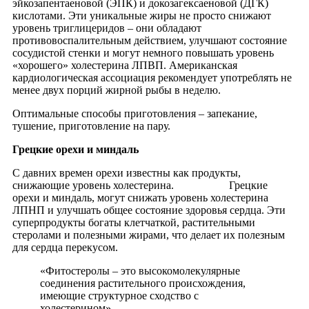
эйкозапентаеновой (ЭПК) и докозагексаеновой (ДГК)
кислотами. Эти уникальные жиры не просто снижают
уровень триглицеридов – они обладают
противовоспалительным действием, улучшают состояние
сосудистой стенки и могут немного повышать уровень
«хорошего» холестерина ЛПВП. Американская
кардиологическая ассоциация рекомендует употреблять не
менее двух порций жирной рыбы в неделю.
Оптимальные способы приготовления – запекание,
тушение, приготовление на пару.
Грецкие орехи и миндаль
С давних времен орехи известны как продукты,
снижающие уровень холестерина. Грецкие
орехи и миндаль, могут снижать уровень холестерина
ЛПНП и улучшать общее состояние здоровья сердца. Эти
суперпродукты богаты клетчаткой, растительными
стеролами и полезными жирами, что делает их полезным
для сердца перекусом.
«Фитостеролы – это высокомолекулярные
соединения растительного происхождения,
имеющие структурное сходство с
холестерином».