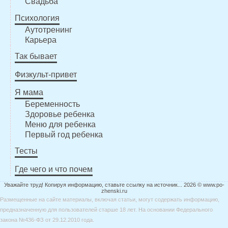
Свадьба
Психология
Аутотренинг
Карьера
Так бывает
Физкульт-привет
Я мама
Беременность
Здоровье ребенка
Меню для ребенка
Первый год ребенка
Тесты
Где чего и что почем
Уважайте труд! Копируя информацию, ставьте ссылку на источник... 2026 © www.po-
zhenski.ru
Размещенные на сайте материалы, включая статьи, могут содержать информацию,
предназначенную для пользователей старше 18 лет. На основании Федерального
закона №436-ФЗ от 29.12.2010 года.