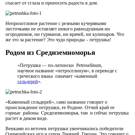
спасает от сглаза и приносить радость в дом.
Неприхотливое растение с резными кучерявыми
листочками не оставляет никого равнодушным ни
огородников, ни гурманов, ни врачей, ни кулинаров. Что
же это за растение? Это чудо природы – петрушка!
Родом из Средиземноморья
«Петрушка — по-латински Petroselínum,
научное название «петроселинум», в переводе с
греческого языка означает «каменный
сельдерей
».
«Каменный сельдерей», само название говорит о
происхождение петрушки, ее Родине. Отчий край ее
горные районы Средиземноморья, там и сейчас петрушка
растет в диком виде.
Венками из веточек петрушки увенчивались победители
Олимпийских игр и герои Древней Греции. Это говорит о