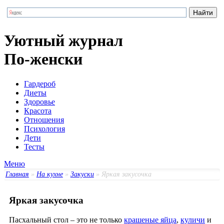
Уютный журнал
По-женски
Гардероб
Диеты
Здоровье
Красота
Отношения
Психология
Дети
Тесты
Меню
Главная
»
На кухне
»
Закуски
» Яркая закусочка
Яркая закусочка
Пасхальный стол – это не только
крашеные яйца
,
куличи
и