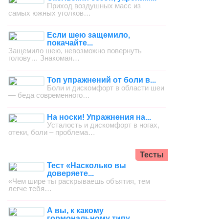
Приход воздушных масс из
самых южных уголков…
Если шею защемило,
покачайте...
Защемило шею, невозможно повернуть
голову… Знакомая…
Топ упражнений от боли в...
Боли и дискомфорт в области шеи
— беда современного…
На носки! Упражнения на...
Усталость и дискомфорт в ногах,
отеки, боли – проблема…
Тесты
Тест «Насколько вы
доверяете...
«Чем шире ты раскрываешь объятия, тем
легче тебя…
А вы, к какому
гормональному типу...