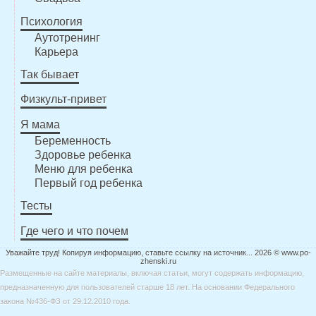
Психология
Аутотренинг
Карьера
Так бывает
Физкульт-привет
Я мама
Беременность
Здоровье ребенка
Меню для ребенка
Первый год ребенка
Тесты
Где чего и что почем
Уважайте труд! Копируя информацию, ставьте ссылку на источник... 2026 © www.po-
zhenski.ru
Размещенные на сайте материалы, включая статьи, могут содержать информацию,
предназначенную для пользователей старше 18 лет. На основании Федерального
закона №436-ФЗ от 29.12.2010 года.