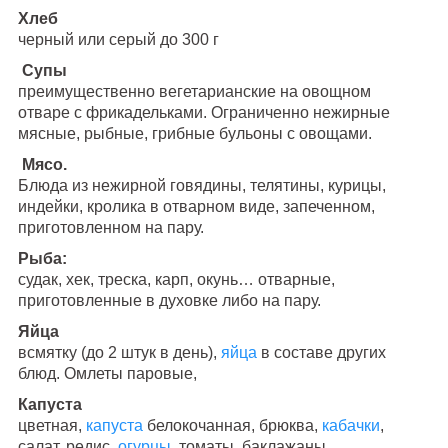
Хлеб
черный или серый до 300 г
Супы
преимущественно вегетарианские на овощном
отваре с фрикадельками. Ограниченно нежирные
мясные, рыбные, грибные бульоны с овощами.
Мясо.
Блюда из нежирной говядины, телятины, курицы,
индейки, кролика в отварном виде, запеченном,
приготовленном на пару.
Рыба:
судак, хек, треска, карп, окунь… отварные,
приготовленные в духовке либо на пару.
Яйца
всмятку (до 2 штук в день),
яйца
в составе других
блюд. Омлеты паровые,
Капуста
цветная,
капуста
белокочанная, брюква,
кабачки
,
салат, редис,
огурцы
, томаты, баклажаны.