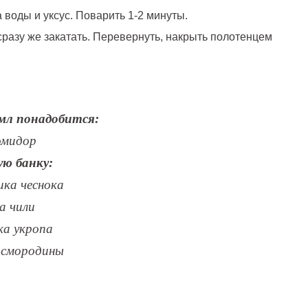
а воды и уксус. Поварить 1-2 минуты.
разу же закатать. Перевернуть, накрыть полотенцем
мл понадобится:
помидор
ю банку:
ика чеснока
а чили
ка укропа
 смородины