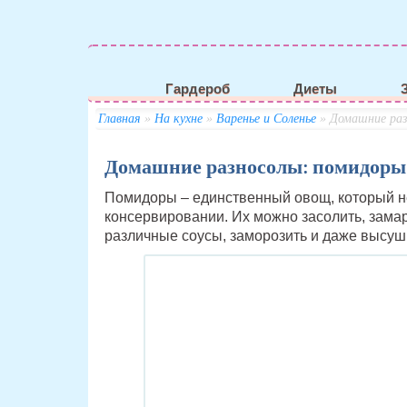
Гардероб
Диеты
Главная
»
На кухне
»
Варенье и Соленье
» Домашние раз
Домашние разносолы: помидоры 
Помидоры – единственный овощ, который не
консервировании. Их можно засолить, замар
различные соусы, заморозить и даже высуш