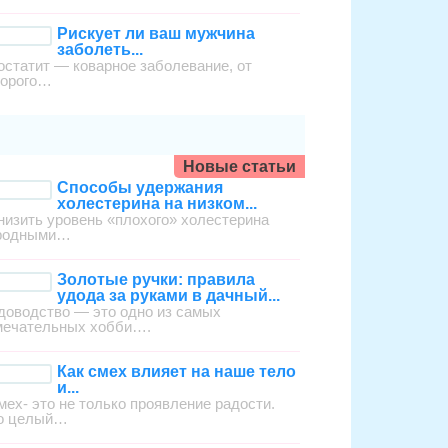
Рискует ли ваш мужчина
заболеть...
остатит — коварное заболевание, от
торого…
Новые статьи
Способы удержания
холестерина на низком...
низить уровень «плохого» холестерина
родными…
Золотые ручки: правила
удода за руками в дачный...
доводство — это одно из самых
мечательных хобби….
Как смех влияет на наше тело
и...
мех- это не только проявление радости.
о целый…