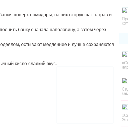
банки, поверх помидоры, на них вторую часть трав и
Пр
ко
полнить банку сначала наполовину, а затем через
 одеялом, остывают медленнее и лучше сохраняются
«С
чный кисло-сладкий вкус.
на
Са
за
«С
Эт