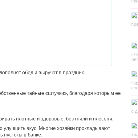
пр
пр
«Ч
ле
дополнят обед и выручат в праздник.
Фи
со
собственные тайные «штучки», благодаря которым ее
с 
рать плотные и здоровые, без гнили и плесени.
о улучшить вкус. Многие хозяйки прокладывают
хв
ь пустоты в банке.