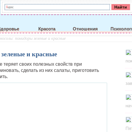
Здоровье
Красота
Отношения
Психолог
носолы: помидоры зеленые и красные
зеленые и красные
по
 теряет своих полезных свойств при
иновать, сделать из них салаты, приготовить
ить.
за
на
Пя