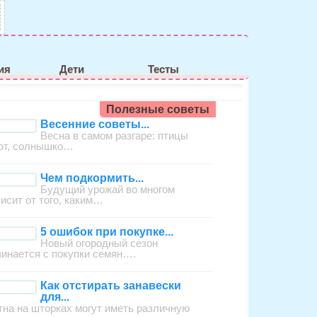
ия
Дети
Тесты
Полезные советы
Весенние советы...
Весна в самом разгаре: птицы
ют, солнышко…
Чем подкормить...
Будущий урожай во многом
висит от того, каким…
5 ошибок при покупке...
Новый огородный сезон
чинается с покупки семян….
Как отстирать занавески
для...
тна на шторках могут иметь различную