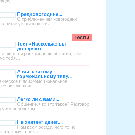
ироду:…
Предновогодние...
С приближением новогодних
аздников увеличивается…
Тесты
Тест «Насколько вы
доверяете...
ем шире ты раскрываешь объятия, тем
гче тебя…
А вы, к какому
гормональному типу...
зическое и психоэмоциональное
стояние женщины,…
Легко ли с вами...
Общение, что это такое? Разговор
другим человеком…
Не хватает денег,...
Нам всем всегда, чего-то не
атает, кому-то лета,…