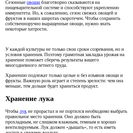
Сезонные
овощи
благотворно сказываются на
пищеварительной системе и способствуют укреплению
иммунитета. Но, к сожалению, сезон свежих овощей и
фруктов в наших широтах скоротечен. Чтобы сохранить
собственноручно выращенные овощи, нужно знать
некоторые хитрости.
У каждой культуры не только свои сроки созревания, но и
условия хранения. Поэтому грамотная закладка урожая на
хранение поможет сберечь результаты вашего
многодневного летнего труда.
Хранению подлежат только целые и без изъянов овощи и
фрукты. Важную роль играет и степень зрелости: чем она
меньше, тем дольше будет храниться продукт.
Хранение лука
Чтобы
лук
не прорастал и не портился необходимо выбрать
правильное место хранения. Оно должно быть
прохладным, не слишком влажным, темным и хорошо
вентилируемым. Лук должен «дышать», то есть иметь
доступ к свежему воздуху.