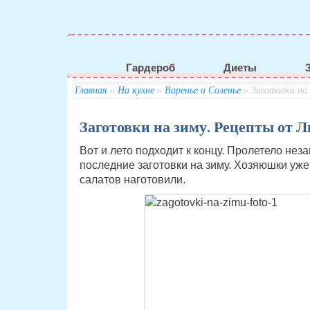
Гардероб
Диеты
Главная
»
На кухне
»
Варенье и Соленье
» Заготовки на
Заготовки на зиму. Рецепты от 
Вот и лето подходит к концу. Пролетело нез
последние заготовки на зиму. Хозяюшки уж
салатов наготовили.