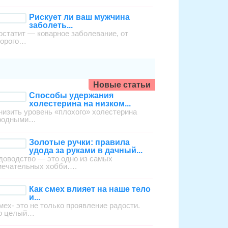
Рискует ли ваш мужчина
заболеть...
остатит — коварное заболевание, от
торого…
Новые статьи
Способы удержания
холестерина на низком...
низить уровень «плохого» холестерина
родными…
Золотые ручки: правила
удода за руками в дачный...
доводство — это одно из самых
мечательных хобби….
Как смех влияет на наше тело
и...
мех- это не только проявление радости.
о целый…