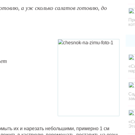
готовлю, а уж сколько салатов готовлю, до
Пр
ко
дет
«С
на
Са
за
«С
Эт
омыть их и нарезать небольшими, примерно 1 см
сложить в кастрюлю, перемешать, поставить на огонь