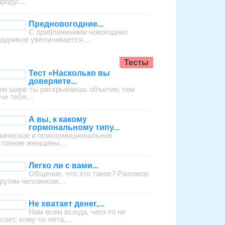
ироду:…
Предновогодние...
С приближением новогодних
аздников увеличивается…
Тесты
Тест «Насколько вы
доверяете...
ем шире ты раскрываешь объятия, тем
гче тебя…
А вы, к какому
гормональному типу...
зическое и психоэмоциональное
стояние женщины,…
Легко ли с вами...
Общение, что это такое? Разговор
другим человеком…
Не хватает денег,...
Нам всем всегда, чего-то не
атает, кому-то лета,…