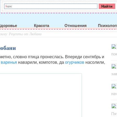
Здоровье
Красота
Отношения
Психолог
 зиму. Рецепты от Любани
Любани
по
аметно, словно птица пронеслась. Впереди сентябрь и
е
варенья
наварили, компотов, да
огурчиков
насолили,
за
на
Пя