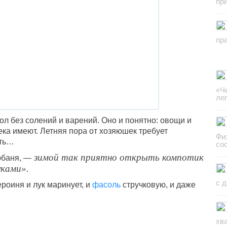
пр
пр
«Ч
ле
л без солений и варений. Оно и понятно: овощи и
ка имеют. Летняя пора от хозяюшек требует
Фи
еть…
со
зимой так приятно открыть компотик
юбаня, —
уками».
с 
роиня и лук маринует, и
фасоль
стручковую, и даже
хв