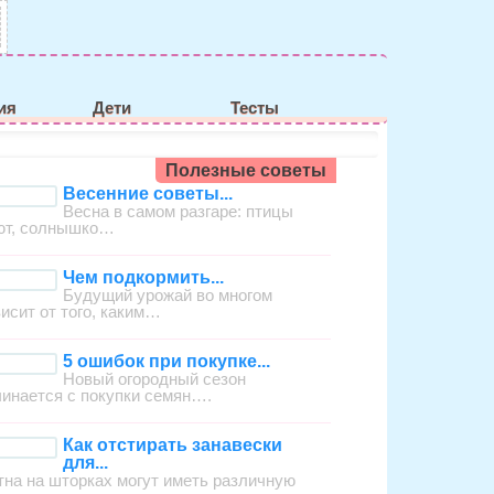
ия
Дети
Тесты
Полезные советы
Весенние советы...
Весна в самом разгаре: птицы
ют, солнышко…
Чем подкормить...
Будущий урожай во многом
висит от того, каким…
5 ошибок при покупке...
Новый огородный сезон
чинается с покупки семян….
Как отстирать занавески
для...
тна на шторках могут иметь различную