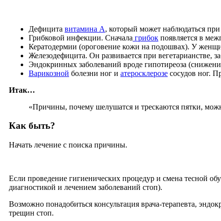
Дефицита
витамина А
, который может наблюдаться при
Грибковой инфекции. Сначала
грибок
появляется в межп
Кератодермии (ороговение кожи на подошвах). У женщин
Железодефицита. Он развивается при вегетарианстве, 
Эндокринных заболеваний вроде гипотиреоза (снижени
Варикозной
болезни ног и
атеросклерозе
сосудов ног. П
Итак…
«Причины, почему шелушатся и трескаются пятки, можн
Как быть?
Начать лечение с поиска причины.
Если проведение гигиенических процедур и смена тесной обу
диагностикой и лечением заболеваний стоп).
Возможно понадобиться консультация врача-терапевта, эндок
трещин стоп.