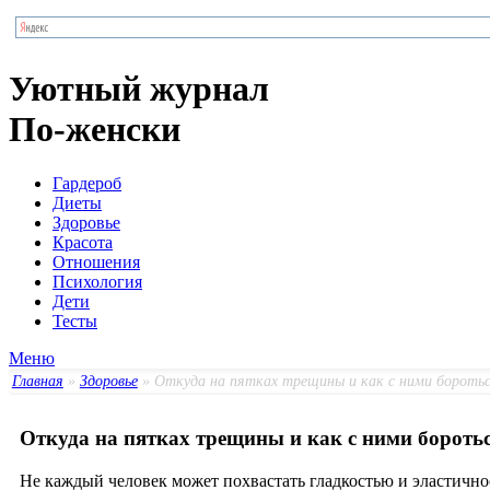
Уютный журнал
По-женски
Гардероб
Диеты
Здоровье
Красота
Отношения
Психология
Дети
Тесты
Меню
Главная
»
Здоровье
» Откуда на пятках трещины и как с ними бороть
Откуда на пятках трещины и как с ними бороть
Не каждый человек может похвастать гладкостью и эластично