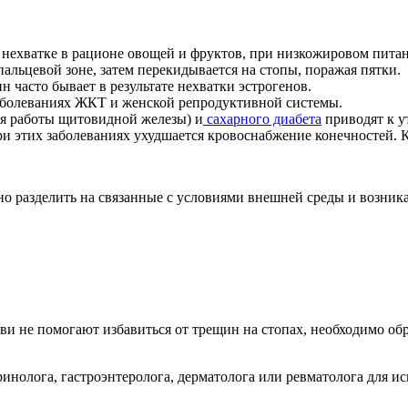
 нехватке в рационе овощей и фруктов, при низкожировом пита
альцевой зоне, затем перекидывается на стопы, поражая пятки.
 часто бывает в результате нехватки эстрогенов.
заболеваниях ЖКТ и женской репродуктивной системы.
я работы щитовидной железы) и
сахарного диабета
приводят к у
ри этих заболеваниях ухудшается кровоснабжение конечностей. 
о разделить на связанные с условиями внешней среды и возника
ви не помогают избавиться от трещин на стопах, необходимо обр
ринолога, гастроэнтеролога, дерматолога или ревматолога для