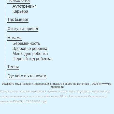
Психология
Аутотренинг
Карьера
Так бывает
Физкульт-привет
Я мама
Беременность
Здоровье ребенка
Меню для ребенка
Первый год ребенка
Тесты
Где чего и что почем
Уважайте труд! Копируя информацию, ставьте ссылку на источник... 2026 © www.po-
zhenski.ru
Размещенные на сайте материалы, включая статьи, могут содержать информацию,
предназначенную для пользователей старше 18 лет. На основании Федерального
закона №436-ФЗ от 29.12.2010 года.