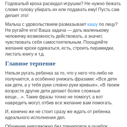
Годовалый кроха раскидал игрушки? Не нужно бежать
сломя голову убирать их или подавать ему! Пусть сам
делает это!
Малыш с удовольствием размазывает
кашу
по лицу?
Не ругайте его! Ваша задача — дать маленькому
человечку возможность действовать, а значит,
чувствовать себя самостоятельным. Поощряйте
желание крохи одеваться, есть, строить пирамидки,
листать книгу и т.д.
Главное терпение
Нельзя ругать ребенка за то, что у него что-либо не
получается, а особенно унижать фразами: «Все дети
как дети, а у тебя руки словно руки кривые», «В твоем
возрасте другие дети делают более сложные
вещи…». Такие фразы точно не помогут, а вот
навредить могут, отбив все желание вам помогать.
И, конечно же не стоит сразу же ждать от ребенка
идеального исполнения дел.
Обучение невозможно без тренировок и ошибок.