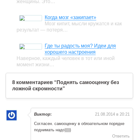
женщины. Это…
Когда мозг «закипает»
Мозг кипит, мысли кружатся и как
результат — потеря…
Где ты радость моя? Идеи для
хорошего настроения
Наверное, каждый человек в тот или иной
момент жизни…
8 комментариев “Поднять самооценку без
ложной скромности”
Виктор
:
21.08.2014 в 20:21
Согласен. самооценку в обязательном порядке
поднимать надо)))))
Ответить