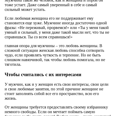
Мужчина такой же человек, как и женщина и порой он
тоже устает. Даже самый уверенный в себе и самый
сильный может устать.
Если любимая женщина его не поддерживает ему
становится еще хуже. Мужчине иногда достаточно одной
фразы: «Не переживай, прорвемся!» или «Ты у меня такой
умный и сильный, у меня даже такой мысли нет, что ты не
справишься. Ты со всем справишься!»
главная опора для мужчины – это любовь женщины. В
сложной ситуации женская любовь способна сотворить
чудо, если проявлять чуткость и терпение. Но не быть
слишком навязчивой, так чтобы любовь помогала, но не
тяготила.
Чтобы считались с их интересами
У мужчин, как и у женщин есть свои интересы, свои цели
и свои любимые занятия, по этой причине женщине не
стоит заполнять собой все его пространство, всю его
жизнь.
От женщины требуется предоставлять своему избраннику
немного свободы. Если он мечтает поймать самую