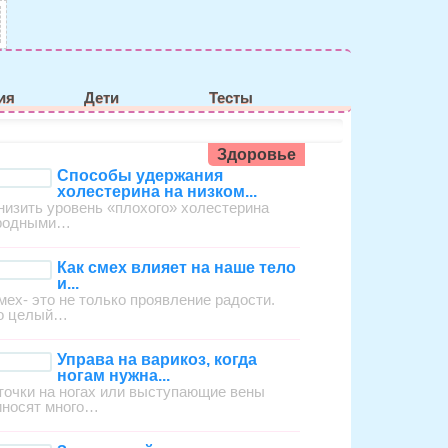
ия
Дети
Тесты
Здоровье
Способы удержания
холестерина на низком...
низить уровень «плохого» холестерина
родными…
Как смех влияет на наше тело
и...
мех- это не только проявление радости.
о целый…
Управа на варикоз, когда
ногам нужна...
точки на ногах или выступающие вены
иносят много…