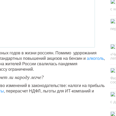
с 
пе
жных годов в жизни россиян. Помимо удорожания
«Ч
ле
 стандартных повышений акцизов на бензин и
алкоголь
,
на жителей России свалилась пандемия
ассу ограничений.
ет ли народу легче?
Фи
со
во изменений в законодательстве: налоги на прибыль
ты
, перерасчет НДФЛ, льготы для ИТ-компаний и
с 