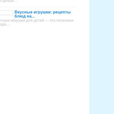
о целый…
Вкусные игрушки: рецепты
блюд на...
усные игрушки для детей — это полезные
юда,…