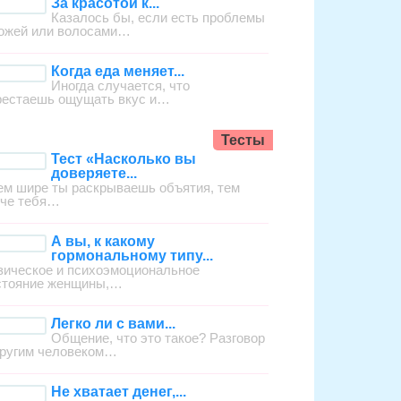
За красотой к...
Казалось бы, если есть проблемы
кожей или волосами…
Когда еда меняет...
Иногда случается, что
рестаешь ощущать вкус и…
Тесты
Тест «Насколько вы
доверяете...
ем шире ты раскрываешь объятия, тем
гче тебя…
А вы, к какому
гормональному типу...
зическое и психоэмоциональное
стояние женщины,…
Легко ли с вами...
Общение, что это такое? Разговор
другим человеком…
Не хватает денег,...