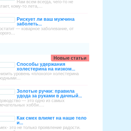
Нам всем всегда, чего-то не
атает, кому-то лета,…
Рискует ли ваш мужчина
заболеть...
остатит — коварное заболевание, от
торого…
Новые статьи
Способы удержания
холестерина на низком...
низить уровень «плохого» холестерина
родными…
Золотые ручки: правила
удода за руками в дачный...
доводство — это одно из самых
мечательных хобби….
Как смех влияет на наше тело
и...
мех- это не только проявление радости.