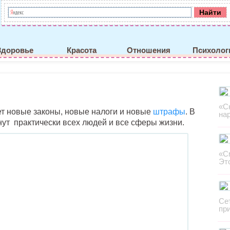
Здоровье
Красота
Отношения
Психолог
«С
т новые законы, новые налоги и новые
штрафы
. В
на
нут практически всех людей и все сферы жизни.
«С
Эт
Се
пр