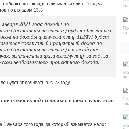
логообложения вкладов физических лиц. Госдума
хв
тов по вкладам 13%.
1 января 2021 года доходы по
Пр
ладам (остаткам на счетах) будут облагаться
ко
логом на доходы физических лиц. НДФЛ будет
лагаться совокупный процентный доход по
ладам (остаткам на счетах) в российских
ках, выплаченный физическому лицу за год, за
нусом необлагаемого процентного дохода.
«С
на
до будет оплачивать в 2022 году.
Са
 не сумма вклада и только в том случае, если
за
.
 1 января того года, за который взимается налог.
«С