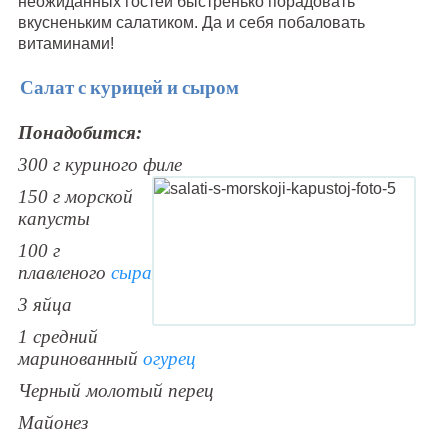
неожиданных гостей быстренько порадовать
вкусненьким салатиком. Да и себя побаловать
витаминами!
Салат с курицей и сыром
Понадобится:
300 г куриного филе
150 г морской
капусты
100 г
плавленого
сыра
3 яйца
1 средний
маринованный
огурец
Черный молотый перец
Майонез