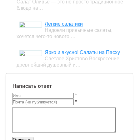
Салат Оливье — это не просто традиционное
блюдо на…
Легкие салатики
Надоели привычные салаты,
хочется чего-то нового,…
Ярко и вкусно! Салаты на Пасху
Светлое Христово Воскресение —
древнейший душевный и…
Написать ответ
*
*