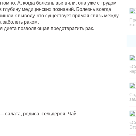
томно. А, когда болезнь выявили, она уже с трудом
в глубину медицинских познаний. Болезнь всегда
ришли к выводу, что существует прямая связь между
Пр
 заболеть раком.
ко
я диета позволяющая предотвратить рак.
«С
на
Са
за
— салата, редиса, сельдерея. Чай.
«С
Эт