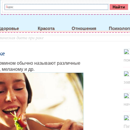
Здоровье
Красота
Отношения
Психолог
ическая диета при раке
ке
по
термином обычно называют различные
,
меланому и др.
за
на
Пя