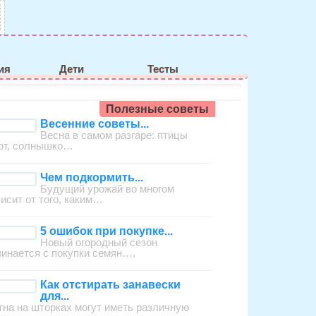
ия
Дети
Тесты
Полезные советы
Весенние советы...
Весна в самом разгаре: птицы
ют, солнышко…
Чем подкормить...
Будущий урожай во многом
висит от того, каким…
5 ошибок при покупке...
Новый огородный сезон
чинается с покупки семян….
Как отстирать занавески
для...
тна на шторках могут иметь различную