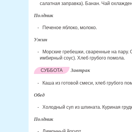
салатная заправка). Банан. Чай охлажде
Полдник
Печеное яблоко, молоко.
Ужин
Морские гребешки, сваренные на пару. 
имбирный соус). Хлеб грубого помола.
Завтрак
СУББОТА
Каша из готовой смеси, хлеб грубого по
Обед
Холодный суп из шпината. Куриная грудк
Полдник
Лимонный йогурт