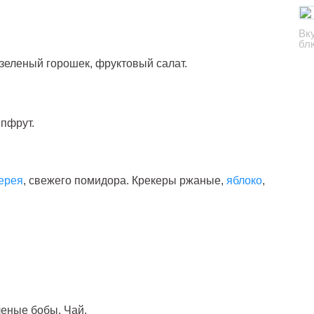
Вк
бл
зеленый горошек, фруктовый салат.
йпфрут.
ерея
, свежего помидора. Крекеры ржаные,
яблоко
,
леные бобы. Чай.