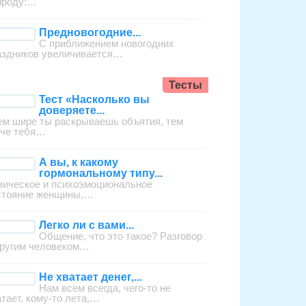
ироду:…
Предновогодние...
С приближением новогодних
аздников увеличивается…
Тесты
Тест «Насколько вы
доверяете...
ем шире ты раскрываешь объятия, тем
гче тебя…
А вы, к какому
гормональному типу...
зическое и психоэмоциональное
стояние женщины,…
Легко ли с вами...
Общение, что это такое? Разговор
другим человеком…
Не хватает денег,...
Нам всем всегда, чего-то не
атает, кому-то лета,…