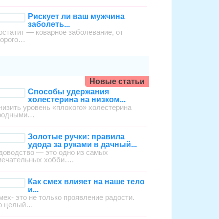
Рискует ли ваш мужчина
заболеть...
остатит — коварное заболевание, от
торого…
Новые статьи
Способы удержания
холестерина на низком...
низить уровень «плохого» холестерина
родными…
Золотые ручки: правила
удода за руками в дачный...
доводство — это одно из самых
мечательных хобби….
Как смех влияет на наше тело
и...
мех- это не только проявление радости.
о целый…