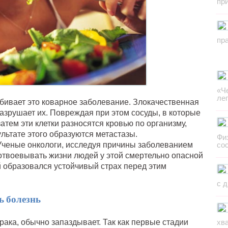
пр
пр
«Ч
ле
бивает это коварное заболевание. Злокачественная
азрушает их. Повреждая при этом сосуды, в которые
затем эти клетки разносятся кровью по организму,
ультате этого образуются метастазы.
Фи
Ученые онкологи, исследуя причины заболеванием
со
 отвоевывать жизни людей у этой смертельно опасной
й образовался устойчивый страх перед этим
с 
ь болезнь
хв
 рака, обычно запаздывает. Так как первые стадии