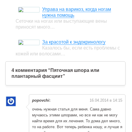
Управа на варикоз, когда ногам
нужна помощь
Сеточки на ногах или выступающие вены
приносят много…
За красотой к эндокринологу
Казалось бы, если есть проблемы с
кожей или волосами…
4 комментария “Пяточная шпора или
плантарный фасциит”
popovchi
:
16.04.2014 в 14:15
очень нужная статья для меня. Сама давно
мучаюсь этими шпорами, но все ни как не могу
найти время для их лечения. То дома дел много,
то на работе. Вот теперь ребенка ношу, и лучше я