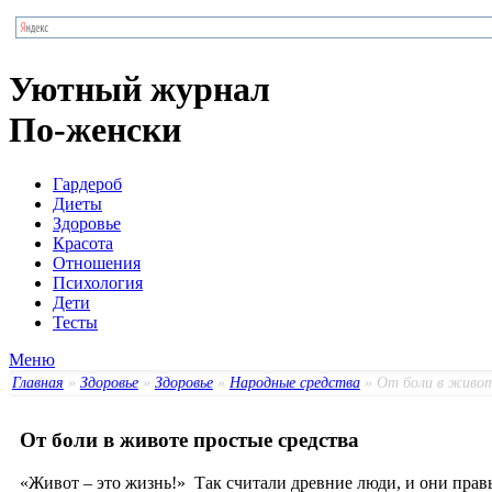
Уютный журнал
По-женски
Гардероб
Диеты
Здоровье
Красота
Отношения
Психология
Дети
Тесты
Меню
Главная
»
Здоровье
»
Здоровье
»
Народные средства
» От боли в живот
От боли в животе простые средства
«Живот – это жизнь!» Так считали древние люди, и они прав