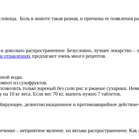
ословица. Боль в животе такая разная, и причины ее появления 
 довольно распространенное. Безусловно, лучшее лекарство – э
и отравлениях
предлагают очень много рецептов.
нной воды.
компот из сухофруктов.
 позволить только вареный без соли рис и ржаные сухарики. Нем
а 10 кг веса. Если вес 70 кг, выпить нужно 7 таблеток.
сорбирующее, дезинтоксикационное и противоаварийное действие»
чнике – неприятное явление, но весьма распространенное. Как