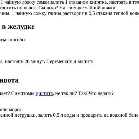
1 чайную ложку семян залить 1 стаканом кипятка, настоять в теч
глотить порошок. Сколько? На кончике чайной ложки.
лины. 1 чайную ложку глины растворит в 0,5 стакана теплой вод
 в желудке
нем способы:
а, настоять 20 минут. Перемешать и выпить.
живота
инает? Симптомы
цистита
, не так ли? Так! Что делать?
или морса.
енной петрушки, залить 0,5 л воды и проварить на водяной бане