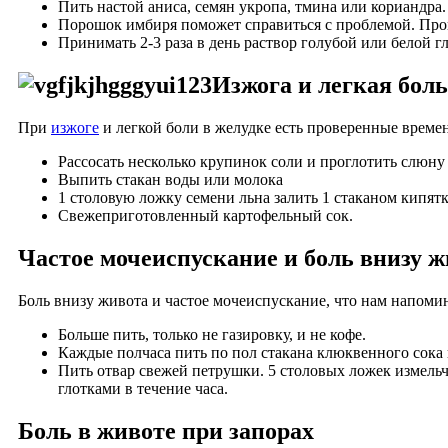
Пить настой аниса, семян укропа, тмина или кориандра. 
Порошок имбиря поможет справиться с проблемой. Про
Принимать 2-3 раза в день раствор голубой или белой г
Изжога и легкая боль
При
изжоге
и легкой боли в желудке есть проверенные време
Рассосать несколько крупинок соли и проглотить слюну
Выпить стакан воды или молока
1 столовую ложку семени льна залить 1 стаканом кипятк
Свежеприготовленный картофельный сок.
Частое мочеиспускание и боль внизу 
Боль внизу живота и частое мочеиспускание, что нам напом
Больше пить, только не газировку, и не кофе.
Каждые полчаса пить по пол стакана клюквенного сока 
Пить отвар свежей петрушки. 5 столовых ложек измельч
глотками в течение часа.
Боль в животе при запорах