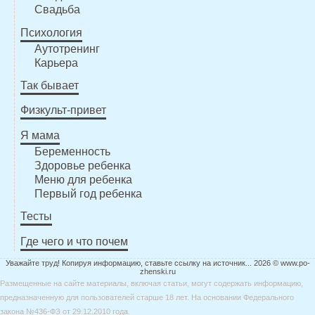
Свадьба
Психология
Аутотренинг
Карьера
Так бывает
Физкульт-привет
Я мама
Беременность
Здоровье ребенка
Меню для ребенка
Первый год ребенка
Тесты
Где чего и что почем
Уважайте труд! Копируя информацию, ставьте ссылку на источник... 2026 © www.po-
zhenski.ru
Размещенные на сайте материалы, включая статьи, могут содержать информацию,
предназначенную для пользователей старше 18 лет. На основании Федерального
закона №436-ФЗ от 29.12.2010 года.