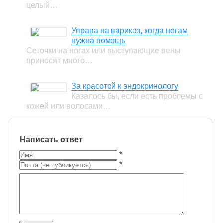
целый…
Управа на варикоз, когда ногам
нужна помощь
Сеточки на ногах или выступающие вены
приносят много…
За красотой к эндокринологу
Казалось бы, если есть проблемы с
кожей или волосами…
Написать ответ
*
*