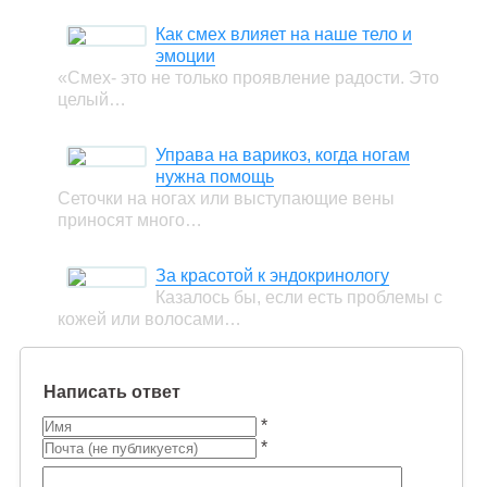
Как смех влияет на наше тело и
эмоции
«Смех- это не только проявление радости. Это
целый…
Управа на варикоз, когда ногам
нужна помощь
Сеточки на ногах или выступающие вены
приносят много…
За красотой к эндокринологу
Казалось бы, если есть проблемы с
кожей или волосами…
Написать ответ
*
*