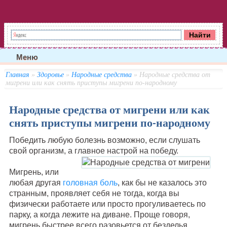
Меню
Главная
»
Здоровье
»
Народные средства
» Народные средства от
мигрени или как снять приступы мигрени по-народному
Народные средства от мигрени или как
снять приступы мигрени по-народному
Победить любую болезнь возможно, если слушать
свой организм, а главное настрой на победу.
Мигрень, или
любая другая
головная боль
, как бы не казалось это
странным, проявляет себя не тогда, когда вы
физически работаете или просто прогуливаетесь по
парку, а когда лежите на диване. Проще говоря,
мигрень быстрее всего разовьется от безделья,