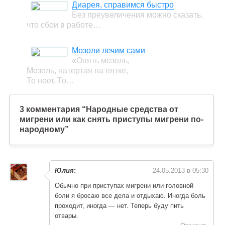
Диарея, справимся быстро
Без преувеличения можно сказать,
что сбои в работе…
Мозоли лечим сами
«Опять мозоль,
Мозоль, натертая на пятке,
То ноет. То…
3 комментария “Народные средства от
мигрени или как снять приступы мигрени по-
народному”
Юлия
:
24.05.2013 в 05:30
Обычно при приступах мигрени или головной
боли я бросаю все дела и отдыхаю. Иногда боль
проходит, иногда — нет. Теперь буду пить
отвары.