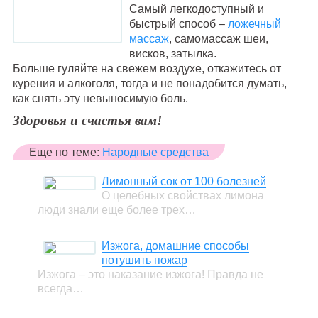
Самый легкодоступный и
быстрый способ –
ложечный
массаж
, самомассаж шеи,
висков, затылка.
Больше гуляйте на свежем воздухе, откажитесь от
курения и алкоголя, тогда и не понадобится думать,
как снять эту невыносимую боль.
Здоровья и счастья вам!
Еще по теме:
Народные средства
Лимонный сок от 100 болезней
О целебных свойствах лимона
люди знали еще более трех…
Изжога, домашние способы
потушить пожар
Изжога – это наказание изжога! Правда не
всегда…