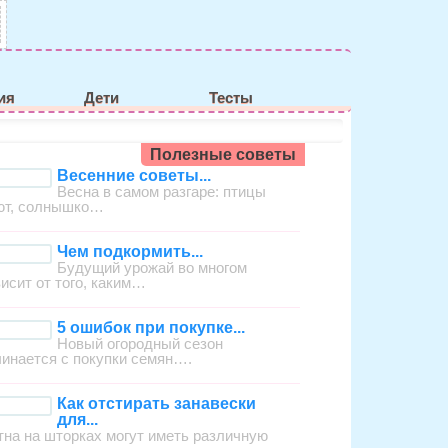
ия
Дети
Тесты
Полезные советы
Весенние советы...
Весна в самом разгаре: птицы
ют, солнышко…
Чем подкормить...
Будущий урожай во многом
висит от того, каким…
5 ошибок при покупке...
Новый огородный сезон
чинается с покупки семян….
Как отстирать занавески
для...
тна на шторках могут иметь различную