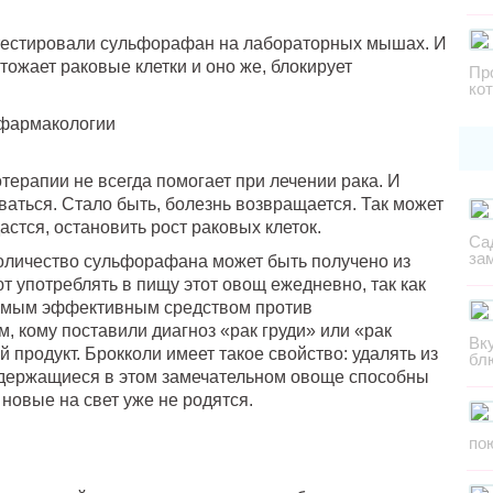
тестировали сульфорафан на лабораторных мышах. И
тожает раковые клетки и оно же, блокирует
Пр
ко
 фармакологии
отерапии не всегда помогает при лечении рака. И
аться. Стало быть, болезнь возвращается. Так может
тся, остановить рост раковых клеток.
Са
за
оличество сульфорафана может быть получено из
т употреблять в пищу этот овощ ежедневно, так как
самым эффективным средством против
, кому поставили диагноз «рак груди» или «рак
Вк
 продукт. Брокколи имеет такое свойство: удалять из
бл
одержащиеся в этом замечательном овоще способны
новые на свет уже не родятся.
по