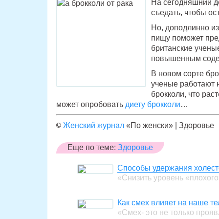
На сегодняшний де
съедать, чтобы ос
Но, доподлинно из
пищу поможет пре
британские учены
повышенным соде
В новом сорте бро
ученые работают н
брокколи, что раст
может опробовать
диету брокколи
…
©
Женский журнал
«По женски» | Здоровье
Еще по теме:
Здоровье
Способы удержания холест
«Снизить уровень «плохог
Как смех влияет на наше те
«Смех- это не только проя