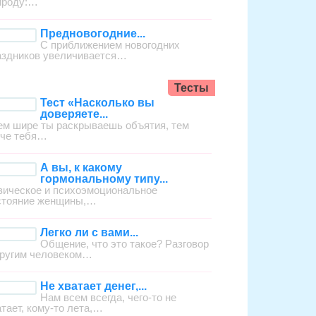
ироду:…
Предновогодние...
С приближением новогодних
аздников увеличивается…
Тесты
Тест «Насколько вы
доверяете...
ем шире ты раскрываешь объятия, тем
гче тебя…
А вы, к какому
гормональному типу...
зическое и психоэмоциональное
стояние женщины,…
Легко ли с вами...
Общение, что это такое? Разговор
другим человеком…
Не хватает денег,...
Нам всем всегда, чего-то не
атает, кому-то лета,…