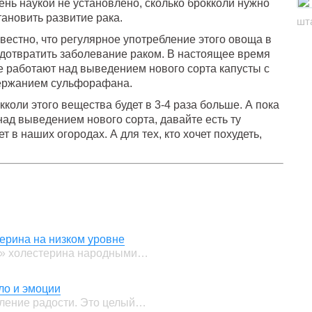
нь наукой не установлено, сколько брокколи нужно
тановить развитие рака.
шт
вестно, что регулярное употребление этого овоща в
дотвратить заболевание раком. В настоящее время
е работают над выведением нового сорта капусты с
ржанием сульфорафана.
кколи этого вещества будет в 3-4 раза больше. А пока
ад выведением нового сорта, давайте есть ту
ет в наших огородах. А для тех, кто хочет похудеть,
ерина на низком уровне
о» холестерина народными…
ло и эмоции
вление радости. Это целый…