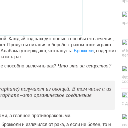
пр
пр
ой. Каждый год находят новые способы его лечения,
жет. Продукты питания в борьбе с раком тоже играют
 Алабама утверждают, что капуста
Брокколи
, содержит
«Ч
ле
атить рак.
Что это за вещество?
ые способно вылечить рак?
Фи
со
raphane) получают из овощей. В том числе и из
oraphane –это органическое соединение
с 
ами, а главное противораковыми.
 брокколи и излечился от рака, а если не болен, то и
хв