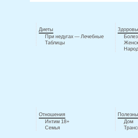
Диеты
Здоровь
При недугах — Лечебные
Болез
Таблицы
Женск
Народ
Отношения
Полезны
Интим 18+
Дом
Семья
Транс