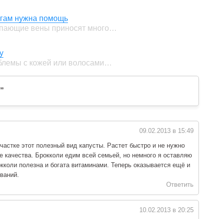
ногам нужна помощь
тупающие вены приносят много…
у
облемы с кожей или волосами…
”
09.02.2013 в 15:49
астке этот полезный вид капусты. Растет быстро и не нужно
е качества. Брокколи едим всей семьей, но немного я оставляю
окколи полезна и богата витаминами. Теперь оказывается ещё и
ваний.
Ответить
10.02.2013 в 20:25