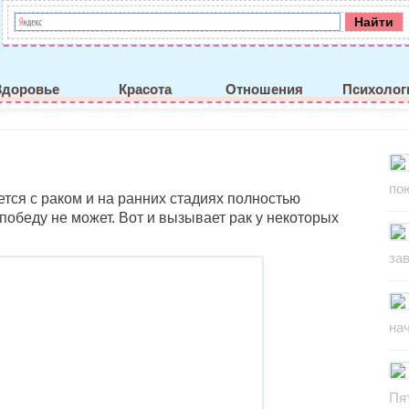
Здоровье
Красота
Отношения
Психолог
по
ется с раком и на ранних стадиях полностью
победу не может. Вот и вызывает рак у некоторых
за
на
Пя