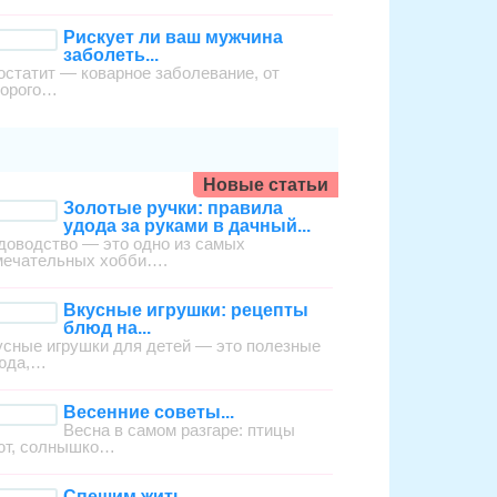
Рискует ли ваш мужчина
заболеть...
остатит — коварное заболевание, от
торого…
Новые статьи
Золотые ручки: правила
удода за руками в дачный...
доводство — это одно из самых
мечательных хобби….
Вкусные игрушки: рецепты
блюд на...
усные игрушки для детей — это полезные
юда,…
Весенние советы...
Весна в самом разгаре: птицы
ют, солнышко…
Спешим жить...