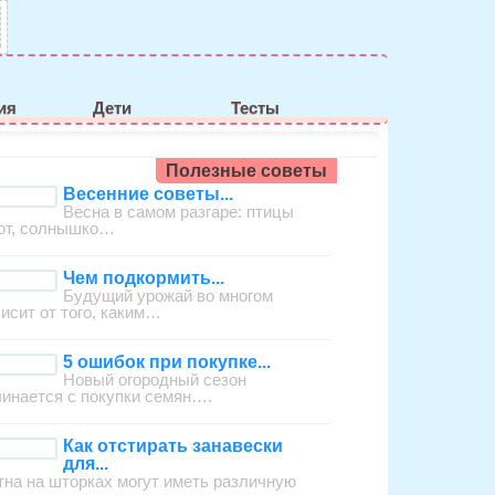
ия
Дети
Тесты
Полезные советы
Весенние советы...
Весна в самом разгаре: птицы
ют, солнышко…
Чем подкормить...
Будущий урожай во многом
висит от того, каким…
5 ошибок при покупке...
Новый огородный сезон
чинается с покупки семян….
Как отстирать занавески
для...
тна на шторках могут иметь различную