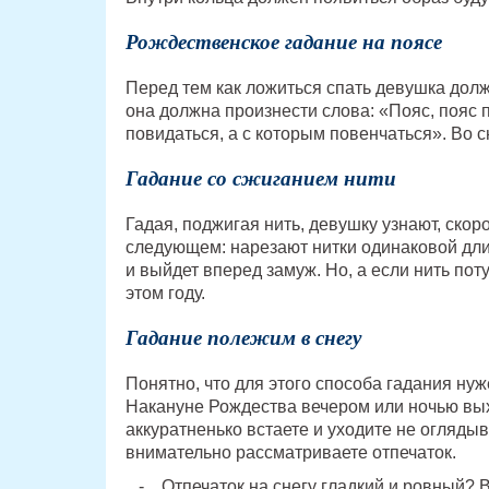
Рождественское гадание на поясе
Перед тем как ложиться спать девушка должн
она должна произнести слова: «Пояс, пояс
повидаться, а с которым повенчаться». Во 
Гадание со сжиганием нити
Гадая, поджигая нить, девушку узнают, скор
следующем: нарезают нитки одинаковой длин
и выйдет вперед замуж. Но, а если нить пот
этом году.
Гадание полежим в снегу
Понятно, что для этого способа гадания нуж
Накануне Рождества вечером или ночью выхо
аккуратненько встаете и уходите не оглядыв
внимательно рассматриваете отпечаток.
Отпечаток на снегу гладкий и ровный? 