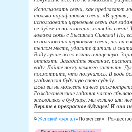
Использовать свечи, как предлагают мн
только парафиновые свечи. «В церкви,
использовать церковные свечи для гадан
не будем использовать, хотя бы свечи! 
ломаем связь с Высшими Силами! Но, ес
использовать церковные свечи, то ни в 
теплом месте, удалите фитили и ската
Воду лучше всего взять очищенную. Зара
оттаять. Загадайте желание, растопит
воду. Дайте воску немного застыть. Дут
посмотрите, что получилось. В воде д
угадывают будущую свою судьбу.
Если вы не можете ничего рассмотреть
Рождественские гадания часто сбываю
заглядывая в будущее, мы вольно или не
Верьте в прекрасное будущее! И оно 
©
Женский журнал
«По женски» | Рождество