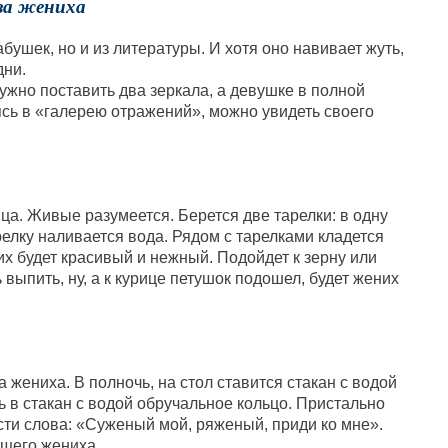
аза жениха
бушек, но и из литературы. И хотя оно навивает жуть,
дни.
ужно поставить два зеркала, а девушке в полной
сь в «галерею отражений», можно увидеть своего
ица. Живые разумеется. Берется две тарелки: в одну
релку наливается вода. Рядом с тарелками кладется
них будет красивый и нежный. Подойдет к зерну или
 выпить, ну, а к курице петушок подошел, будет жених
 жениха. В полночь, на стол ставится стакан с водой
ь в стакан с водой обручальное кольцо. Пристально
сти слова: «Суженый мой, ряженый, приди ко мне».
ущего жениха.