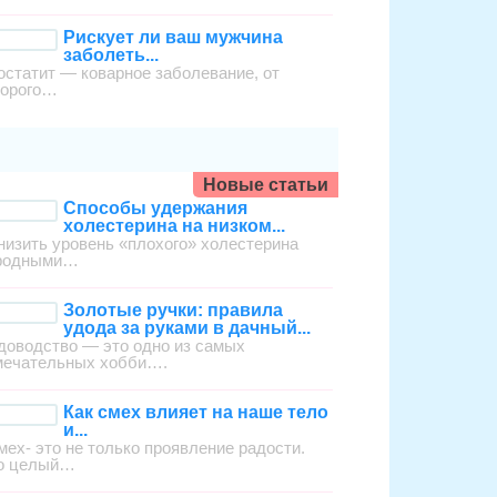
Рискует ли ваш мужчина
заболеть...
остатит — коварное заболевание, от
торого…
Новые статьи
Способы удержания
холестерина на низком...
низить уровень «плохого» холестерина
родными…
Золотые ручки: правила
удода за руками в дачный...
доводство — это одно из самых
мечательных хобби….
Как смех влияет на наше тело
и...
мех- это не только проявление радости.
о целый…