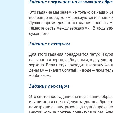
Гадание с зеркалом на вызывание обр
Это гадание мы знаем не только от наших ба
все равно нередко им пользуются и в наши 
Лучшее время для этого гадания полночь. Н
темноте сесть между зеркалами . Вглядывая
суженного.
Гадание с петухом
Для этого гадания понадобится петух, и кур
насыпается зерно, либо деньги, в другую та
зеркало. Если петух подходит к зеркалу, же
деньгам – значит богатый, к воде – любитель
«бабником».
Гадание с кольцом
Это святочное гадание на вызывание образа
и зажигается свеча. Девушка должна бросит
всматриваясь внутрь кольца нужно произне
Внутри кольца должен появиться образ буд