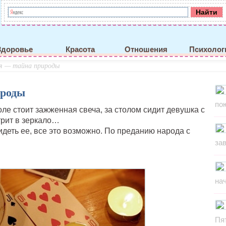
Здоровье
Красота
Отношения
Психолог
я — тайна природы
ироды
по
ле стоит зажженная свеча, за столом сидит девушка с
рит в зеркало…
видеть ее, все это возможно. По преданию народа с
за
на
Пя