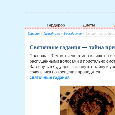
Гардероб
Диеты
Главная
»
Праздники
»
Рождество
» Святочные гадани
Святочные гадания — тайна пр
Полночь… Темно, очень темно и лишь на сто
распущенными волосами и пристально смот
Заглянуть в будущее, заглянуть в тайну и у
сочельника по крещение проводятся
святочные гадания
.