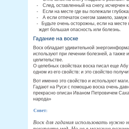
След, оставленный на снегу, исчерчен к
Если на месте где вы полежали глубокая
А если отпечаток снегом замело, замуж
Будьте очень осторожны, если на месте 
ждет большая опасность или болезнь.
Гадание на воске
Воск обладает удивительной энергоинформа
используют при лечении болезней, а также 
целительстве.
О целебных свойствах воска писал еще Абу
одном из его свойств: и это свойство получ
Вот именно это свойство и используют маги.
Гадают на Руси с помощью воска очень давн
прекрасно описан Иваном Петровичем Саха
народа»
Совет:
Воск для гадания использовать нужно 
покупаете мед. Но не в магазине разуме