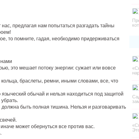
Пр
ко
 нас, предлагая нам попытаться разгадать тайны
роем!
ое, то помните, гадая, необходимо придерживаться
инами
рью, это мешает потоку энергии: сужает или вовсе
«С
на
кольца, браслеты, ремни, иными словами, все, что
о языческий обычай и нельзя находиться под защитой
Са
 убрать.
за
 должна быть полная тишина. Нельзя и разговаривать
свечей.
«С
 иначе может обернуться все против вас.
Эт
.