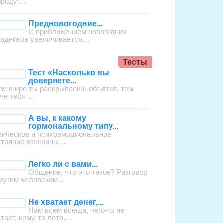
ироду:…
Предновогодние...
С приближением новогодних
аздников увеличивается…
Тесты
Тест «Насколько вы
доверяете...
ем шире ты раскрываешь объятия, тем
гче тебя…
А вы, к какому
гормональному типу...
зическое и психоэмоциональное
стояние женщины,…
Легко ли с вами...
Общение, что это такое? Разговор
другим человеком…
Не хватает денег,...
Нам всем всегда, чего-то не
атает, кому-то лета,…