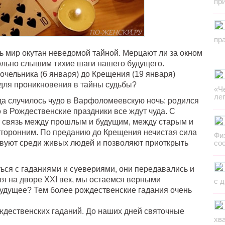
пр
пр
ь мир окутан неведомой тайной. Мерцают ли за окном
вольно слышим тихие шаги нашего будущего.
чельника (6 января) до Крещения (19 января)
для проникновения в тайны судьбы?
«Ч
ле
гда случилось чудо в Варфоломеевскую ночь: родился
 в Рождественские праздники все ждут чуда. С
ит связь между прошлым и будущим, между старым и
торонним. По преданию до Крещения нечистая сила
Фи
ствуют среди живых людей и позволяют приоткрыть
со
ться с гаданиями и суевериями, они передавались и
тя на дворе XXI век, мы остаемся верными
с 
будущее? Тем более рождественские гадания очень
ждественских гаданий. До наших дней святочные
хв