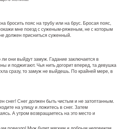
а бросить пояс на трубу или на брус. Бросая пояс,
 покажи мне поезд с суженым-ряженым, не с которым
сне должен присниться суженный.
о ли они выйдут замуж. Гадание заключается в
ы и поджигают. Чья нить догорит вперед, та девушка
ухла сразу, то замуж не выйдешь. По крайней мере, в
ен снег! Снег должен быть чистым и не затоптанным.
дите на улицу и ложитесь в снег. Затем
аясь. А утром возвращаетесь на это место и
Вам повезло! Муж будет мягким и добрым человеком.