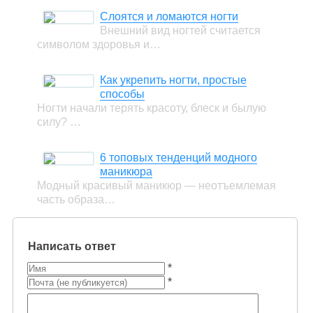
Слоятся и ломаются ногти
Внешний вид ногтей считается
символом здоровья и…
Как укрепить ногти, простые
способы
Ногти начали терять красоту, блеск и былую
силу? …
6 топовых тенденций модного
маникюра
Модный красивый маникюр — неотъемлемая
часть образа…
Написать ответ
*
*