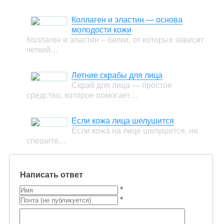
Коллаген и эластин — основа
молодости кожи
Коллаген и эластин – белки, от которых зависит
четкий…
Летние скрабы для лица
Скраб для лица — простое
средство, которое помогает…
Если кожа лица шелушится
Если кожа на лице шелушится, не
спешите…
Написать ответ
*
*