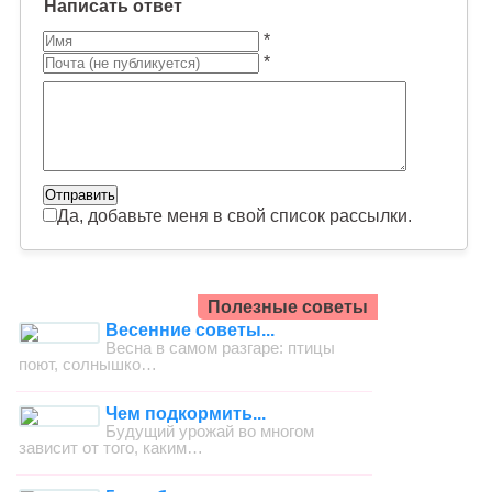
Написать ответ
*
*
Да, добавьте меня в свой список рассылки.
Полезные советы
Весенние советы...
Весна в самом разгаре: птицы
поют, солнышко…
Чем подкормить...
Будущий урожай во многом
зависит от того, каким…