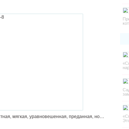
Пр
ко
«С
на
Са
за
«С
стная, мягкая, уравновешенная, преданная, но…
Эт