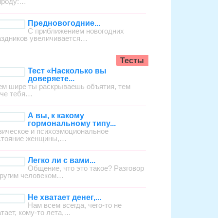
ироду:…
Предновогодние...
С приближением новогодних
аздников увеличивается…
Тесты
Тест «Насколько вы
доверяете...
ем шире ты раскрываешь объятия, тем
гче тебя…
А вы, к какому
гормональному типу...
зическое и психоэмоциональное
стояние женщины,…
Легко ли с вами...
Общение, что это такое? Разговор
другим человеком…
Не хватает денег,...
Нам всем всегда, чего-то не
атает, кому-то лета,…