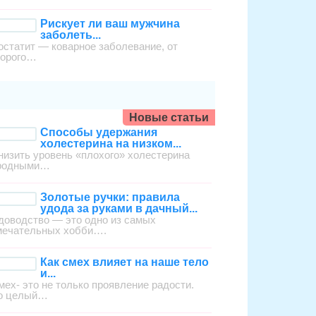
Рискует ли ваш мужчина
заболеть...
остатит — коварное заболевание, от
торого…
Новые статьи
Способы удержания
холестерина на низком...
низить уровень «плохого» холестерина
родными…
Золотые ручки: правила
удода за руками в дачный...
доводство — это одно из самых
мечательных хобби….
Как смех влияет на наше тело
и...
мех- это не только проявление радости.
о целый…