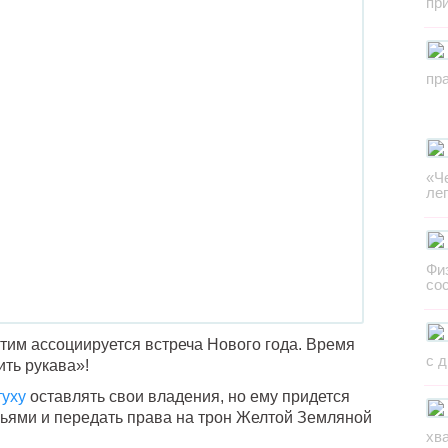
пр
пр
«Ч
ле
Фи
со
тим ассоциируется встреча Нового года. Время
с 
ить рукава»!
туху
оставлять свои владения, но ему придется
льями и передать права на трон Желтой Земляной
хв