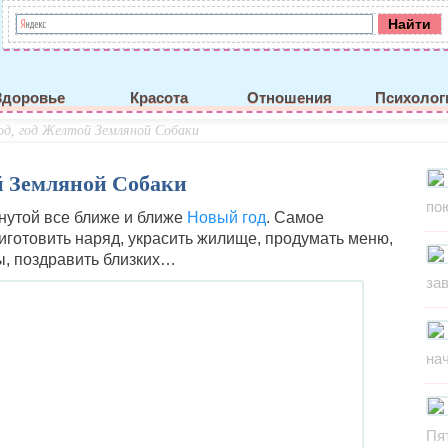
Здоровье
Красота
Отношения
Психолог
д, год Желтой Земляной Собаки
й Земляной Собаки
по
нутой все ближе и ближе
Новый год
. Самое
риготовить наряд, украсить жилище, продумать меню,
ы, поздравить близких…
за
на
Пя