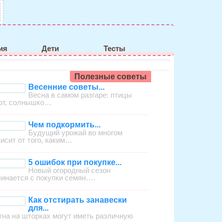
ия
Дети
Тесты
Полезные советы
Весенние советы...
Весна в самом разгаре: птицы
ют, солнышко…
Чем подкормить...
Будущий урожай во многом
висит от того, каким…
5 ошибок при покупке...
Новый огородный сезон
чинается с покупки семян….
Как отстирать занавески
для...
тна на шторках могут иметь различную