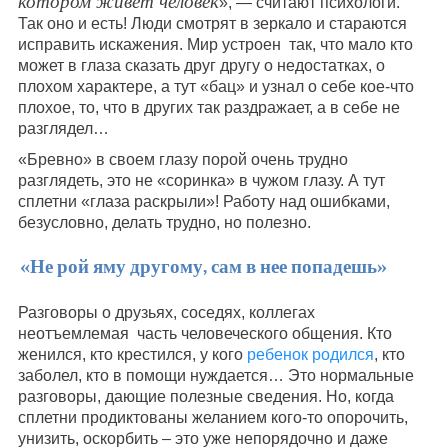
котором живет человек
», — считают психологи.
Так оно и есть! Люди смотрят в зеркало и стараются
исправить искажения. Мир устроен так, что мало кто
может в глаза сказать друг другу о недостатках, о
плохом характере, а тут «бац» и узнал о себе кое-что
плохое, то, что в других так раздражает, а в себе не
разглядел…
«Бревно» в своем глазу порой очень трудно
разглядеть, это не «соринка» в чужом глазу. А тут
сплетни «глаза раскрыли»! Работу над ошибками,
безусловно, делать трудно, но полезно.
«Не рой яму другому, сам в нее попадешь»
Разговоры о друзьях, соседях, коллегах
неотъемлемая часть человеческого общения. Кто
женился, кто крестился, у кого
ребенок родился
, кто
заболел, кто в помощи нуждается… Это нормальные
разговоры, дающие полезные сведения. Но, когда
сплетни продиктованы желанием кого-то опорочить,
унизить, оскорбить – это уже непорядочно и даже