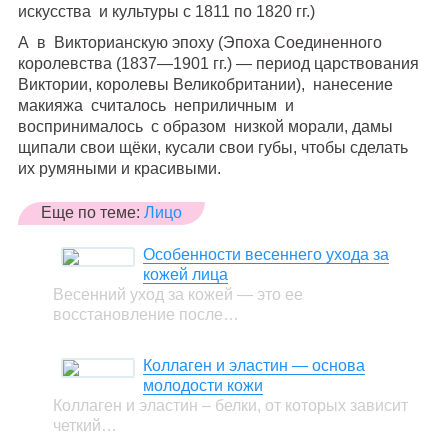
искусства и культуры с 1811 по 1820 гг.)
А в Викторианскую эпоху (Эпоха Соединенного
королевства (1837—1901 гг.) — период царствования
Виктории, королевы Великобритании), нанесение
макияжа считалось неприличным и
воспринималось с образом низкой морали, дамы
щипали свои щёки, кусали свои губы, чтобы сделать
их румяными и красивыми.
Еще по теме:
Лицо
Особенности весеннего ухода за
кожей лица
Весенний уход за кожей — это ее
восстановление после…
Коллаген и эластин — основа
молодости кожи
Коллаген и эластин – белки, от которых зависит
четкий…