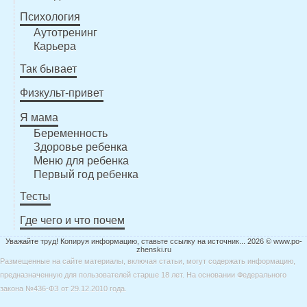
Психология
Аутотренинг
Карьера
Так бывает
Физкульт-привет
Я мама
Беременность
Здоровье ребенка
Меню для ребенка
Первый год ребенка
Тесты
Где чего и что почем
Уважайте труд! Копируя информацию, ставьте ссылку на источник... 2026 © www.po-
zhenski.ru
Размещенные на сайте материалы, включая статьи, могут содержать информацию,
предназначенную для пользователей старше 18 лет. На основании Федерального
закона №436-ФЗ от 29.12.2010 года.