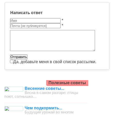
Написать ответ
*
*
Да, добавьте меня в свой список рассылки.
Полезные советы
Весенние советы...
Весна в самом разгаре: птицы
поют, солнышко…
Чем подкормить...
Будущий урожай во многом