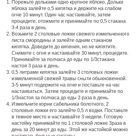
Порежьте дольками одно крупное яблоко. Дольки
яблока залейте о,5 кипятка и держите на слабом
огне 10 минут. Один час настаивайте, затем
процедите, отожмите и принимайте по 0,5 стакана
3-4 раза в день.
Возьмите 2 столовые ложки свежего измельченного
листа смородины и залейте одним стаканом
кипятка. Доведите до кипения, но не кипятите.
Снимите с огня и настаивайте 30 минут, процедите.
Принимайте за полчаса до еды по 1/3стакана
настоя 3 раза в день.
0,5 литрами кипятка залейте 3 столовых ложки
измельченной свежей травы сныти обыкновенной.
3-5 минут подержите на огне и поставьте на час
настаиваться. Затем процедите и принимайте по
1/3настоя за полчаса до еды 3 раза в день.
Измельчите корни сабельника болотного, 2
столовые ложки его залейте 0,5 л водки. Поставьте
в темное место и настаивайте 3 недели. Готовую
настойку принимайте по 1 столовой ложке 3раза в
день за 20 минут до еды. Этой же настойкой можно
растирать больные суставы.