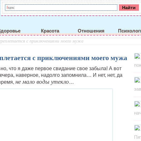
Здоровье
Красота
Отношения
Психолог
ереплетается с приключениями моего мужа
еплетается с приключениями моего мужа
по
о, что я даже первое свидание свое забыла! А вот
чера, наверное, надолго запомнила… И нет, нет, да
не мало воды утекло
время,
…
за
на
Пя