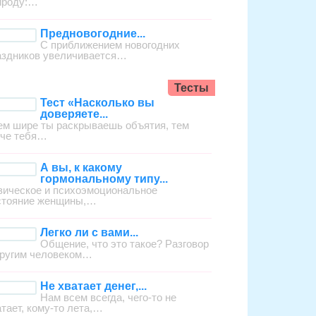
ироду:…
Предновогодние...
С приближением новогодних
аздников увеличивается…
Тесты
Тест «Насколько вы
доверяете...
ем шире ты раскрываешь объятия, тем
гче тебя…
А вы, к какому
гормональному типу...
зическое и психоэмоциональное
стояние женщины,…
Легко ли с вами...
Общение, что это такое? Разговор
другим человеком…
Не хватает денег,...
Нам всем всегда, чего-то не
атает, кому-то лета,…