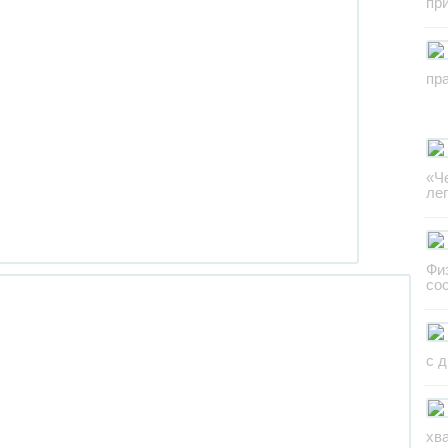
пр
пр
«Ч
ле
Фи
со
с 
хв