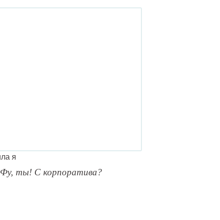
ла я
Фу, ты! С корпоратива?