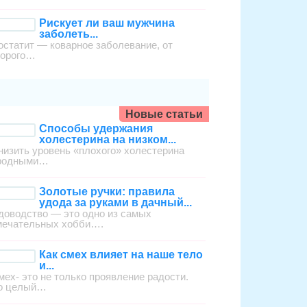
Рискует ли ваш мужчина
заболеть...
остатит — коварное заболевание, от
торого…
Новые статьи
Способы удержания
холестерина на низком...
низить уровень «плохого» холестерина
родными…
Золотые ручки: правила
удода за руками в дачный...
доводство — это одно из самых
мечательных хобби….
Как смех влияет на наше тело
и...
мех- это не только проявление радости.
о целый…