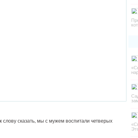
Пр
ко
«С
на
Са
за
 слову сказать, мы с мужем воспитали четверых
«С
Эт