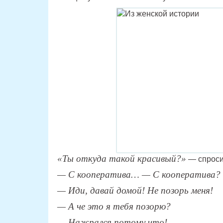
«Ты откуда такой красивый?»
— спроси
— С кооператива… — С кооператива? 
— Иди, давай домой! Не позорь меня!
— А че это я тебя позорю?
— Нажрался потому что!