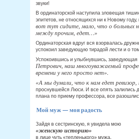
звуки!
В ординаторской наступила зловещая тиши
эпитетов, не относящихся ни к Новому году,
вот тут сидите, мало, что о больных н
между прочим, едет…»
Ординаторская вдруг вся взорвалась дружн
успокоил заведующую тирадой лести и о том
Успокоившись и улыбнувшись, заведующая
Петрович, наш многоуважаемый профес
времени у него просто нет».
«А мы думали, что к нам едет ревизор,
проснувшейся Люси. И все опять залились 
плана по приему профессора, все разошлись
Мой муж — моя радость
Зайдя в сестринскую, я увидела мою
«женскую историю»
в лице чуть «тепленького» мужа.