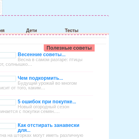
ия
Дети
Тесты
Полезные советы
Весенние советы...
Весна в самом разгаре: птицы
ют, солнышко…
Чем подкормить...
Будущий урожай во многом
висит от того, каким…
5 ошибок при покупке...
Новый огородный сезон
чинается с покупки семян….
Как отстирать занавески
для...
тна на шторках могут иметь различную