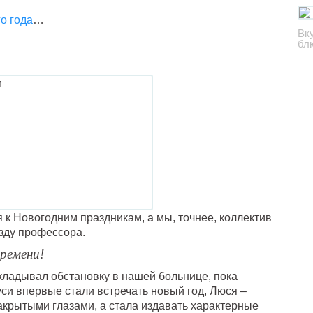
о года
…
Вк
бл
 к Новогодним праздникам, а мы, точнее, коллектив
зду профессора.
времени!
кладывал обстановку в нашей больнице, пока
си впервые стали встречать новый год, Люся –
закрытыми глазами, а стала издавать характерные