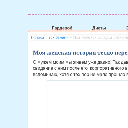
Гардероб
Диеты
Главная
»
Так бывает
» Моя женская история тесно п
Моя женская история тесно пер
С мужем моим мы живем уже давно! Так давн
свидание с ним после его корпоративного ве
вспоминаю, хотя с тех пор не мало прошло 