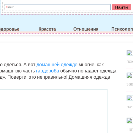
Здоровье
Красота
Отношения
Психолог
по
 одеться. А вот
домашней одежде
многие, как
 домашнюю часть
гардероба
обычно попадает одежда,
од». Поверти, это неправильно! Домашняя одежда
за
на
Пя