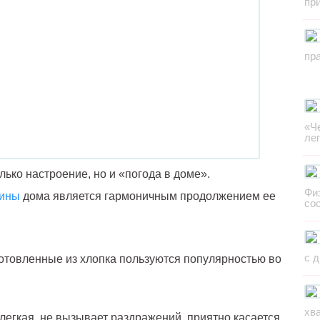
пр
пр
«Ч
ле
лько настроение, но и «погода в доме».
Фи
ины
дома является гармоничным продолжением ее
со
с 
отовленные из хлопка пользуются популярностью во
хв
легкая, не вызывает раздражений, приятно касается