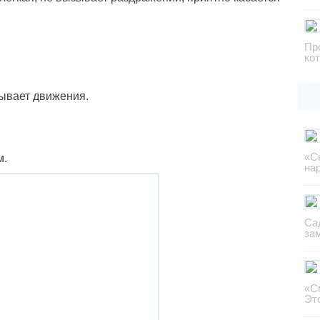
Пр
ко
вывает движения.
«С
м.
на
Са
за
«С
Эт