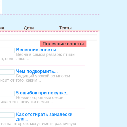
ия
Дети
Тесты
Полезные советы
Весенние советы...
Весна в самом разгаре: птицы
ют, солнышко…
Чем подкормить...
Будущий урожай во многом
висит от того, каким…
5 ошибок при покупке...
Новый огородный сезон
чинается с покупки семян….
Как отстирать занавески
для...
тна на шторках могут иметь различную