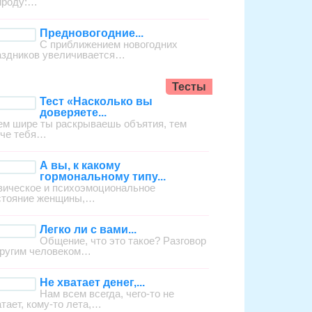
ироду:…
Предновогодние...
С приближением новогодних
аздников увеличивается…
Тесты
Тест «Насколько вы
доверяете...
ем шире ты раскрываешь объятия, тем
гче тебя…
А вы, к какому
гормональному типу...
зическое и психоэмоциональное
стояние женщины,…
Легко ли с вами...
Общение, что это такое? Разговор
другим человеком…
Не хватает денег,...
Нам всем всегда, чего-то не
атает, кому-то лета,…