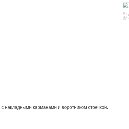
Вк
бл
а с накладными карманами и воротником стоечкой.
.