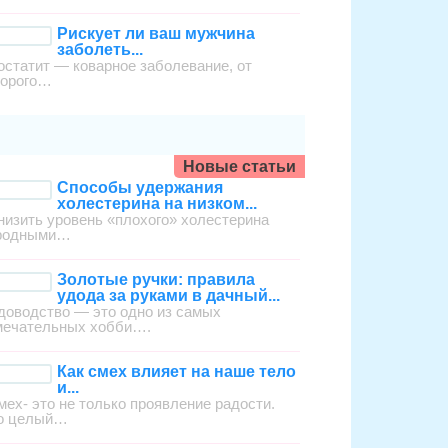
Рискует ли ваш мужчина
заболеть...
остатит — коварное заболевание, от
торого…
Новые статьи
Способы удержания
холестерина на низком...
низить уровень «плохого» холестерина
родными…
Золотые ручки: правила
удода за руками в дачный...
доводство — это одно из самых
мечательных хобби….
Как смех влияет на наше тело
и...
мех- это не только проявление радости.
о целый…