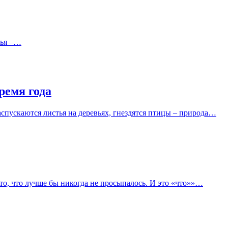
зья –…
ремя года
аспускаются листья на деревьях, гнездятся птицы – природа…
 то, что лучше бы никогда не просыпалось. И это «что»»…