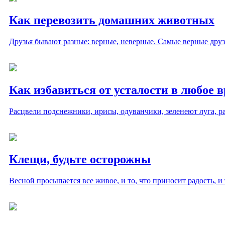
Как перевозить домашних животных
Друзья бывают разные: верные, неверные. Самые верные дру
Как избавиться от усталости в любое в
Расцвели подснежники, ирисы, одуванчики, зеленеют луга, р
Клещи, будьте осторожны
Весной просыпается все живое, и то, что приносит радость, и