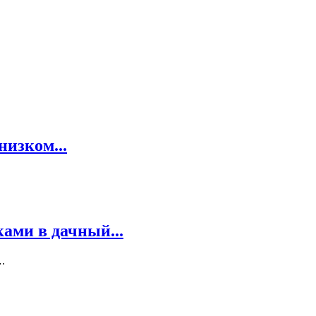
низком...
ками в дачный...
.