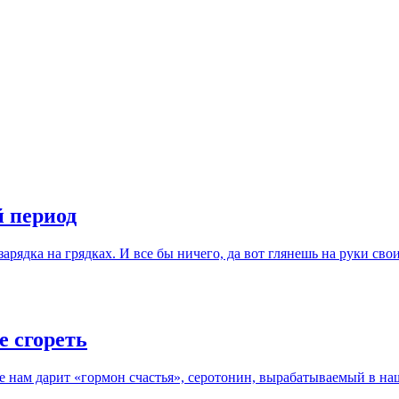
 период
 зарядка на грядках. И все бы ничего, да вот глянешь на руки сво
е сгореть
ие нам дарит «гормон счастья», серотонин, вырабатываемый в 