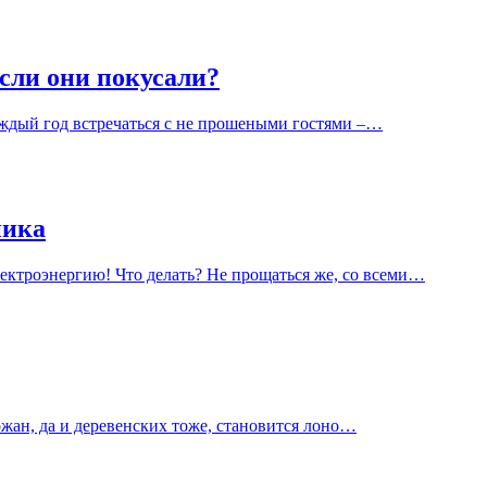
если они покусали?
аждый год встречаться с не прошеными гостями –…
ника
лектроэнергию! Что делать? Не прощаться же, со всеми…
ан, да и деревенских тоже, становится лоно…