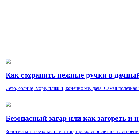
Как сохранить нежные ручки в дачный
Лето, солнце, море, пляж и, конечно же, дача. Самая полезная
Безопасный загар или как загореть и н
Золотистый и безопасный загар, прекрасное летнее настроен