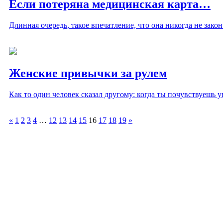
Если потеряна медицинская карта…
Длинная очередь, такое впечатление, что она никогда не за
Женские привычки за рулем
Как то один человек сказал другому: когда ты почувствуешь 
«
1
2
3
4
…
12
13
14
15
16
17
18
19
»